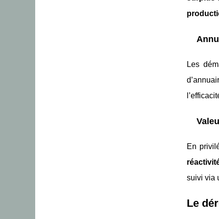
productio
Annua
Les dém
d’annuair
l’efficaci
Valeu
En privi
réactivit
suivi via
Le dér