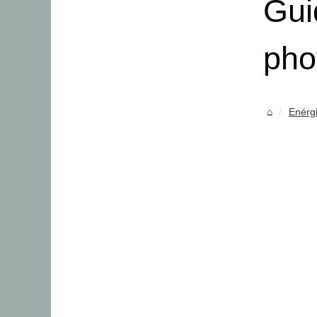
Gui
pho
Enérg