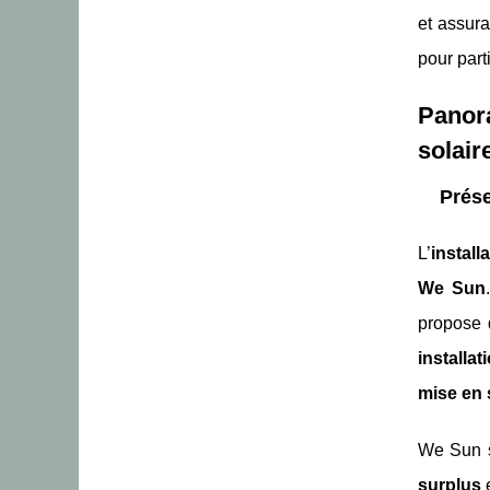
et assura
pour part
Panor
solair
Prése
L’
install
We Sun
propose 
installa
mise en 
We Sun s
surplus
e