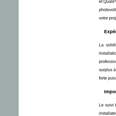
et QualiP
photovolt
votre pro
Expér
La solid
installa
professio
surplus à
forte pui
Impor
Le suivi
installat