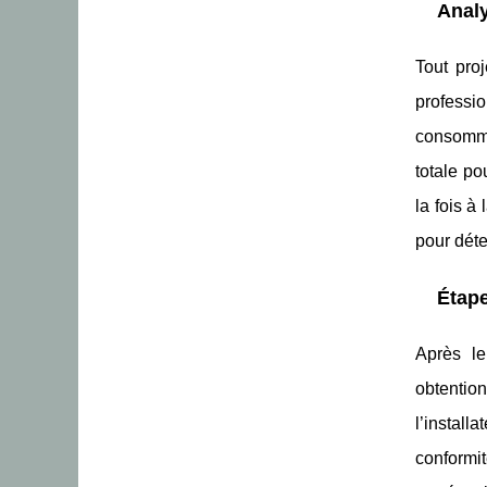
Analy
Tout pro
professi
consommat
totale po
la fois à
pour déte
Étape
Après le
obtention
l’instal
conformi