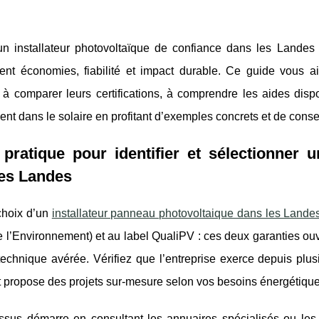
un installateur photovoltaïque de confiance dans les Landes
sent économies, fiabilité et impact durable. Ce guide vous a
, à comparer leurs certifications, à comprendre les aides disp
nt dans le solaire en profitant d’exemples concrets et de consei
pratique pour identifier et sélectionner un
les Landes
choix d’un
installateur panneau photovoltaique dans les Lande
e l’Environnement) et au label
QualiPV : ces deux garanties ouv
technique avérée. Vérifiez que l’entreprise exerce depuis plu
et propose des projets sur-mesure selon vos besoins énergétique
sus démarre en consultant les annuaires spécialisés ou les si