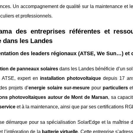
nces. Un accompagnement de qualité sur la maintenance et le n
iculiers et professionnels.
ama des entreprises référentes et ressou
e dans les Landes
ntation des leaders régionaux (ATSE, We Sun…) et d
ation de panneaux solaires
dans les Landes bénéficie d’un sol
. ATSE, expert en
installation photovoltaique
depuis 17 ans,
des projets d’
energie solaire sur-mesure
pour
particuliers
e
tions photovoltaiques autour de Mont de Marsan
, sa capacit
service
et à la maintenance, ainsi que par ses certifications R
e démarque pour sa spécialisation SolarEdge et la maîtrise d
t l’intégration de la
batterie virtuelle
. Cette entreprise s’adres