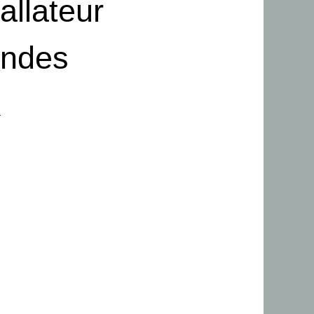
allateur
andes
.