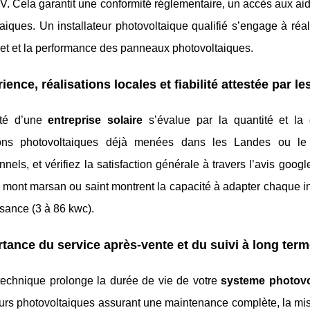
V. Cela garantit une conformité réglementaire, un accès aux aid
aiques. Un installateur photovoltaique qualifié s’engage à réa
jet et la performance des panneaux photovoltaiques.
ience, réalisations locales et fiabilité attestée par le
ité d’une
entreprise solaire
s’évalue par la quantité et la
tions photovoltaiques déjà menées dans les Landes ou le
nnels, et vérifiez la satisfaction générale à travers l’avis goo
 mont marsan ou saint montrent la capacité à adapter chaque inst
ssance (3 à 86 kwc).
tance du service après-vente et du suivi à long ter
 technique prolonge la durée de vie de votre
systeme photovo
eurs photovoltaiques assurant une maintenance complète, la mise 