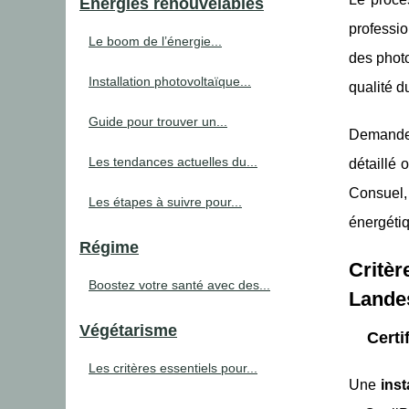
Enérgies rénouvelables
professio
Le boom de l’énergie...
des photo
Installation photovoltaïque...
qualité d
Guide pour trouver un...
Demandez
Les tendances actuelles du...
détaillé 
Consuel,
Les étapes à suivre pour...
énergétiq
Régime
Critèr
Boostez votre santé avec des...
Lande
Végétarisme
Certi
Les critères essentiels pour...
Une
inst