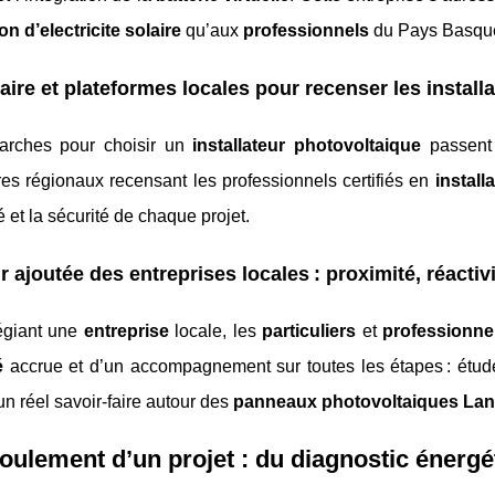
n d’electricite solaire
qu’aux
professionnels
du Pays Basque
ire et plateformes locales pour recenser les installa
arches pour choisir un
installateur photovoltaique
passent 
es régionaux recensant les professionnels certifiés en
install
té et la sécurité de chaque projet.
r ajoutée des entreprises locales : proximité, réact
légiant une
entreprise
locale, les
particuliers
et
professionne
é
accrue et d’un accompagnement sur toutes les étapes : étu
 un réel savoir-faire autour des
panneaux photovoltaiques La
oulement d’un projet : du diagnostic énergét