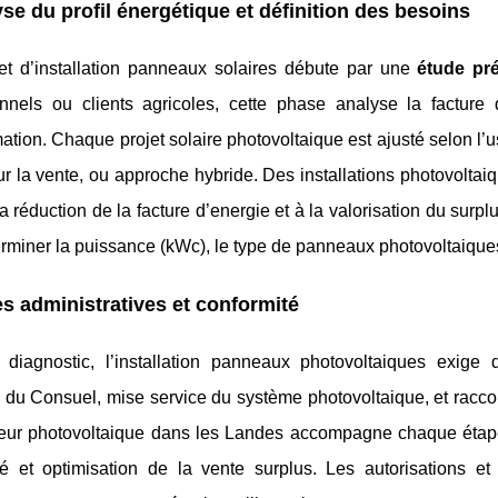
se du profil énergétique et définition des besoins
jet d’installation panneaux solaires débute par une
étude pré
onnels ou clients agricoles, cette phase analyse la facture 
ion. Chaque projet solaire photovoltaique est ajusté selon l’
ur la vente, ou approche hybride. Des installations photovoltai
 la réduction de la facture d’energie et à la valorisation du surpl
rminer la puissance (kWc), le type de panneaux photovoltaiques
s administratives et conformité
 diagnostic, l’installation panneaux photovoltaiques exige 
 du Consuel, mise service du système photovoltaique, et raccor
lateur photovoltaique dans les Landes accompagne chaque étap
té et optimisation de la vente surplus. Les autorisations et